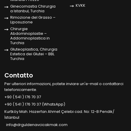
KVKK
Ginecomastia Chirurgia
a Istanbul, Turchia
Rimozione del Grasso –
Liposuzione
Chirurgie
Abdominoplastie –
Addominoplastica in
Turchia
Gluteoplastica, Chirurgia
Estetica dei Glutei – BBL
Turchia
Contatto
Per ulteriori informazioni, potete inviare un'e-mail o contattarci
telefonicamente.
+90 ( 541 ) 176 70 37
+90 ( 541 ) 176 70 37 (WhatsApp)
Kurtköy Mah. Hazerfan Ahmet Çelebi cad. No: 12-B Pendik/
İstanbul
info@drguldenavcicakmak.com