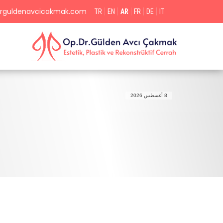
rguldenavcicakmak.com
TR
EN
AR
FR
DE
IT
8 أغسطس 2026